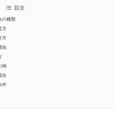
目次
合の種類
見方
け方
理由
方
の例
場合
条件