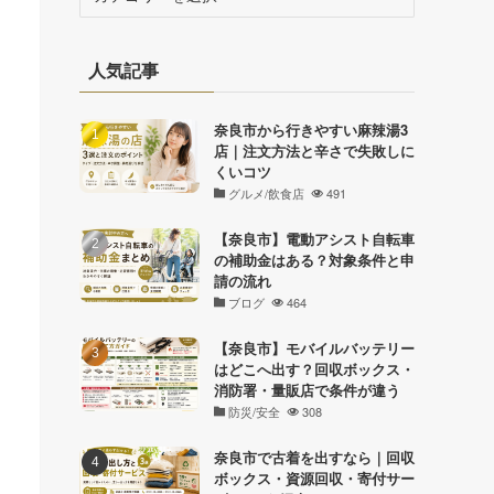
テ
ゴ
リ
人気記事
ー
奈良市から行きやすい麻辣湯3
店｜注文方法と辛さで失敗しに
くいコツ
グルメ/飲食店
491
【奈良市】電動アシスト自転車
の補助金はある？対象条件と申
請の流れ
ブログ
464
【奈良市】モバイルバッテリー
はどこへ出す？回収ボックス・
消防署・量販店で条件が違う
防災/安全
308
奈良市で古着を出すなら｜回収
ボックス・資源回収・寄付サー