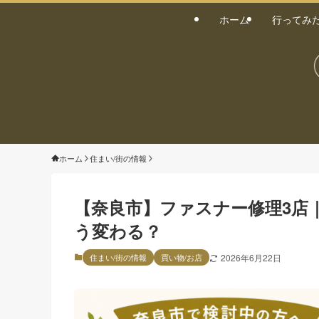
ホーム
行ってみ
ホーム
住まい/街の情報
【奈良市】ファスナー修理3店
う変わる？
住まい/街の情報
買い物/お店
2026年6月22日