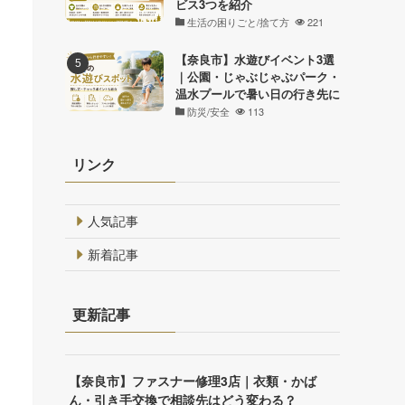
ビス3つを紹介
生活の困りごと/捨て方
221
【奈良市】水遊びイベント3選
｜公園・じゃぶじゃぶパーク・
温水プールで暑い日の行き先に
防災/安全
113
リンク
人気記事
新着記事
更新記事
【奈良市】ファスナー修理3店｜衣類・かば
ん・引き手交換で相談先はどう変わる？