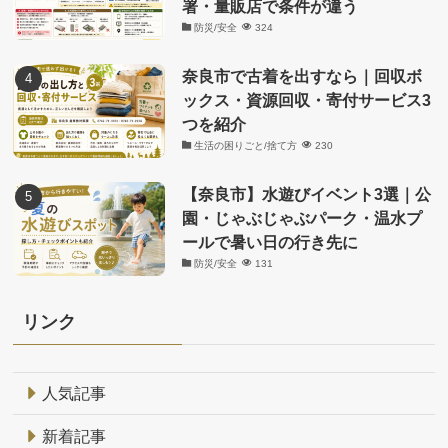
署・量販店で条件が違う
防災/安全
324
奈良市で古着を出すなら｜回収ボ
ックス・資源回収・寄付サービス3
つを紹介
生活の困りごと/捨て方
230
【奈良市】水遊びイベント3選｜公
園・じゃぶじゃぶパーク・温水プ
ールで暑い日の行き先に
防災/安全
131
リンク
人気記事
新着記事