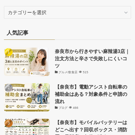
カ
テ
ゴ
リ
人気記事
ー
奈良市から行きやすい麻辣湯3店｜
注文方法と辛さで失敗しにくいコ
ツ
グルメ/飲食店
515
【奈良市】電動アシスト自転車の
補助金はある？対象条件と申請の
流れ
ブログ
466
【奈良市】モバイルバッテリーは
どこへ出す？回収ボックス・消防