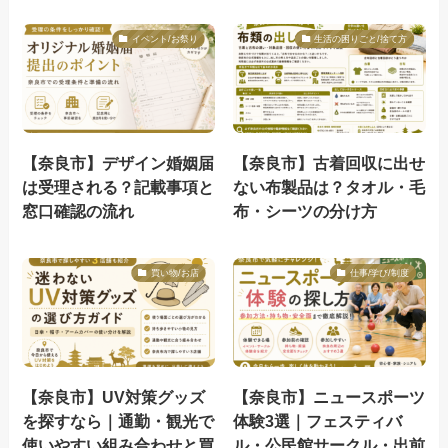
イベント/お祭り
生活の困りごと/捨て方
【奈良市】デザイン婚姻届
【奈良市】古着回収に出せ
は受理される？記載事項と
ない布製品は？タオル・毛
窓口確認の流れ
布・シーツの分け方
買い物/お店
仕事/学び/制度
【奈良市】UV対策グッズ
【奈良市】ニュースポーツ
を探すなら｜通勤・観光で
体験3選｜フェスティバ
使いやすい組み合わせと買
ル・公民館サークル・出前