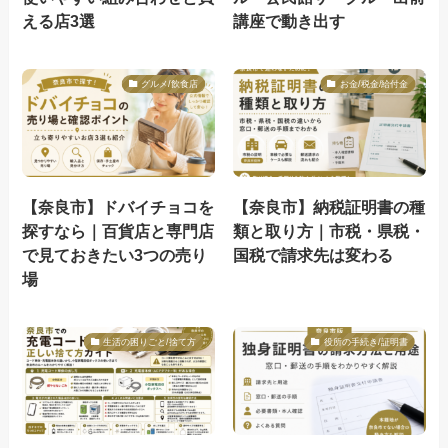
える店3選
講座で動き出す
グルメ/飲食店
お金/税金/給付金
【奈良市】ドバイチョコを
【奈良市】納税証明書の種
探すなら｜百貨店と専門店
類と取り方｜市税・県税・
で見ておきたい3つの売り
国税で請求先は変わる
場
生活の困りごと/捨て方
役所の手続き/証明書