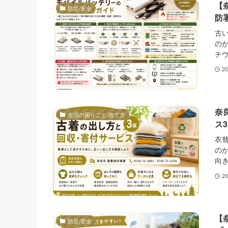
【
防災/安全
防
古
の
チウ
2
奈
生活の困りごと/捨て方
ス
衣
の
向き
2
【
防災/安全