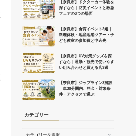
【奈良市】ドクターカー体験を
探すなら｜防災イベントと救急
迷
フェアの3つの場面
か
【奈良市】食育イベント3選｜
料理体験・地産地消ツアー・子
ども教室の参加費と申込先
【奈良市】UV対策グッズを探
予
すなら｜通勤・観光で使いやす
い組み合わせと買える店3選
い
で
【奈良市】ジップライン3施設
｜車30分圏内、料金・対象条
件・アクセスで選ぶ
カテゴリー
カ