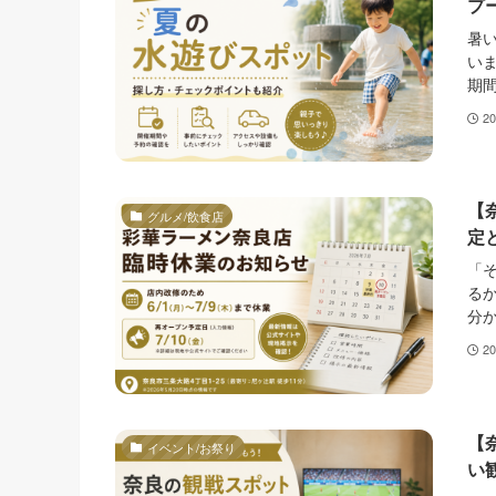
プ
暑
い
期間
2
【
グルメ/飲食店
定
「
る
分か
2
【
イベント/お祭り
い