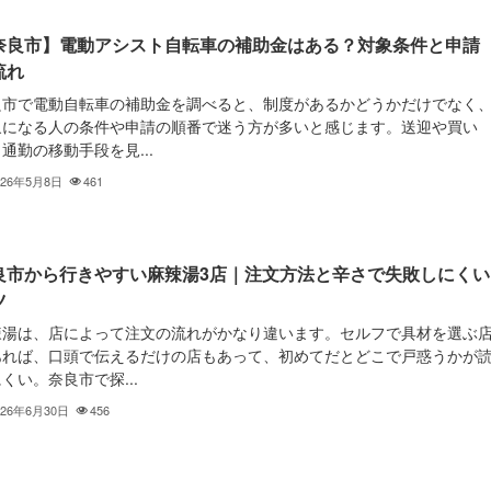
奈良市】電動アシスト自転車の補助金はある？対象条件と申請
流れ
良市で電動自転車の補助金を調べると、制度があるかどうかだけでなく
象になる人の条件や申請の順番で迷う方が多いと感じます。送迎や買い
通勤の移動手段を見...
026年5月8日
461
良市から行きやすい麻辣湯3店｜注文方法と辛さで失敗しにくい
ツ
辣湯は、店によって注文の流れがかなり違います。セルフで具材を選ぶ
あれば、口頭で伝えるだけの店もあって、初めてだとどこで戸惑うかが
くい。奈良市で探...
026年6月30日
456