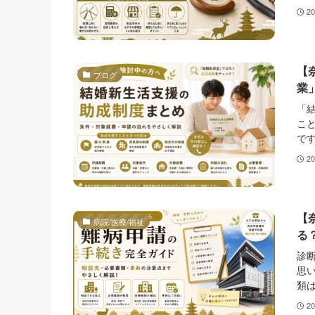
2
【
ブログ
業
「
こ
です
2
【
病院/医療/福祉
る
診
思
類は
2