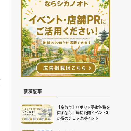
る
リ
す
て
新着記事
【奈良市】ロボット手術体験を
探すなら｜病院公開イベント3
か所のチェックポイント