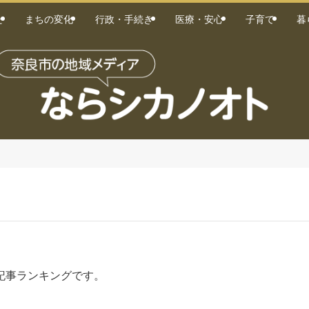
た
まちの変化
行政・手続き
医療・安心
子育て
暮
記事ランキングです。