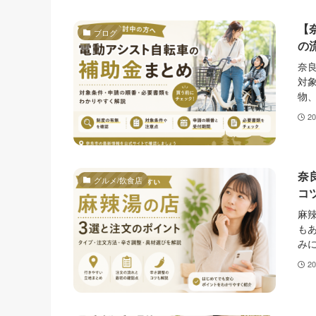
【
ブログ
の
奈
対
物、
2
奈
グルメ/飲食店
コ
麻
も
みに
2