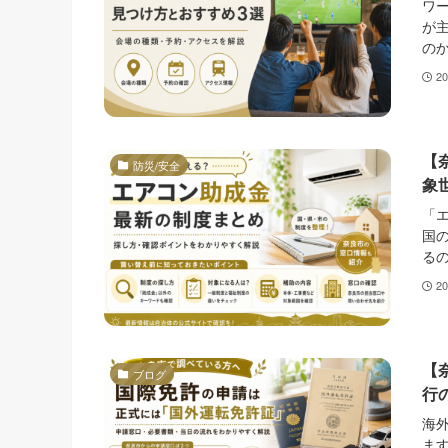
ワ
が
のか
2
【
防災/安全
象
「
国
るの
2
【
ブログ
行
海
ま