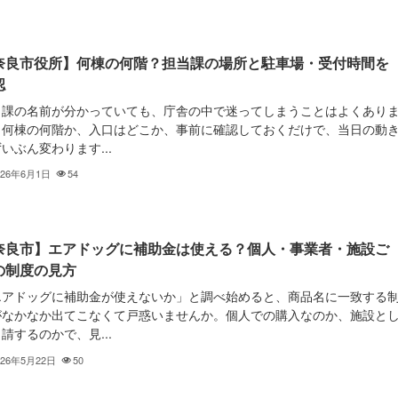
奈良市役所】何棟の何階？担当課の場所と駐車場・受付時間を
認
当課の名前が分かっていても、庁舎の中で迷ってしまうことはよくあり
。何棟の何階か、入口はどこか、事前に確認しておくだけで、当日の動
いぶん変わります...
026年6月1日
54
奈良市】エアドッグに補助金は使える？個人・事業者・施設ご
の制度の見方
エアドッグに補助金が使えないか」と調べ始めると、商品名に一致する
がなかなか出てこなくて戸惑いませんか。個人での購入なのか、施設と
請するのかで、見...
026年5月22日
50