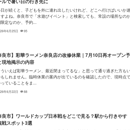
ールで暑い日の行き先に
い日が続くと、子どもを外に連れ出したいけれど、どこへ行けばいいか
ますよね。奈良市で「水遊びイベント」と検索しても、常設の場所なの
限定なのか、予約...
026年6月25日
95
奈良市】彩華ラーメン奈良店の改修休業｜7月10日再オープン
と現地掲示の内容
そういえば彩華ラーメン、最近閉まってるな」と思って通り過ぎた方も
かもしれません。臨時休業の案内が出ているのを確認したので、現時点
っていることをま...
026年6月22日
88
奈良市】ワールドカップ日本戦をどこで見る？駅から行きやす
観戦スポット3選