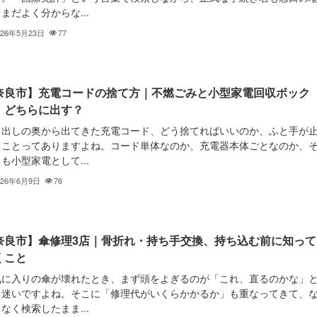
まだよく分からな...
026年5月23日
77
奈良市】充電コードの捨て方｜不燃ごみと小型家電回収ボック
、どちらに出す？
き出しの奥から出てきた充電コード、どう捨てればいいのか、ふと手が
ることってありますよね。コード単体なのか、充電器本体ごとなのか、
も小型家電として...
026年6月9日
76
奈良市】傘修理3店｜骨折れ・持ち手交換、持ち込む前に知って
くこと
気に入りの傘が壊れたとき、まず頭をよぎるのが「これ、直るのかな」
う迷いですよね。そこに「修理代がいくらかかるか」も重なってきて、
なく検索したまま...