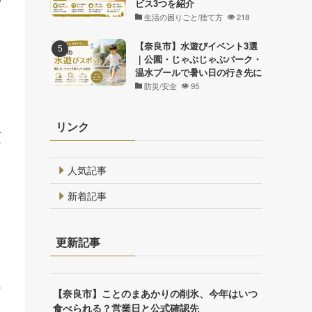
ビス3つを紹介
生活の困りごと/捨て方
218
【奈良市】水遊びイベント3選
｜公園・じゃぶじゃぶパーク・
温水プールで暑い日の行き先に
防災/安全
95
リンク
止
そ
人気記事
新着記事
更新記事
と
な
【奈良市】ことのまあかりの削氷、今年はいつ
食べられる？営業日と公式確認先