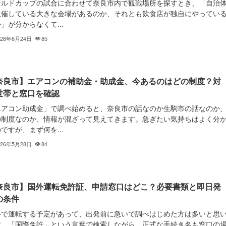
ールドカップの試合に合わせて奈良市内で観戦場所を探すとき、「自治
主催している大きな会場があるのか、それとも飲食店が独自にやってい
」が分からなくて...
026年6月24日
85
奈良市】エアコンの補助金・助成金、今あるのはどの制度？対
世帯と窓口を確認
エアコン助成金」で調べ始めると、奈良市の話なのか生駒市の話なのか
の制度なのか、情報が混ざって見えてきます。急ぎたい気持ちはよく分
ですが、まず何を...
026年5月28日
84
奈良市】国外運転免許証、申請窓口はどこ？必要書類と即日発
の条件
外で運転する予定があって、出発前に急いで調べはじめた方は多いと思
す。「国際免許」という言葉で検索しながら、正式な手続き名も窓口の