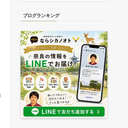
カ
イ
ブログランキング
ブ
ま
き
制
し