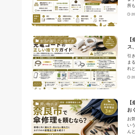
所も
2
【
生活の困りごと/捨て方
ス
引
ま
れと
2
【
買い物/お店
お
お
い
んと