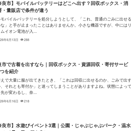
奈良市】モバイルバッテリーはどこへ出す？回収ボックス・消
署・量販店で条件が違う
いモバイルバッテリーを処分しようとして、「これ、普通のごみに出せ
かな」と手が止まったことはありませんか。小さな機器ですが、中には
ムイオン電池が入...
026年6月13日
288
良市で古着を出すなら｜回収ボックス・資源回収・寄付サービ
3つを紹介
替えで大量に服が出てきたとき、「これは回収に出せるのか、ごみで出
か、それとも寄付か」と迷ってしまうことがありますよね。状態によっ
先が変わるし、奈...
026年6月16日
218
奈良市】水遊びイベント3選｜公園・じゃぶじゃぶパーク・温水