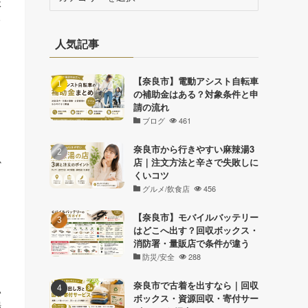
体
テ
る
ゴ
リ
人気記事
ー
【奈良市】電動アシスト自転車
の補助金はある？対象条件と申
請の流れ
ブログ
461
、
奈良市から行きやすい麻辣湯3
か
店｜注文方法と辛さで失敗しに
くいコツ
グルメ/飲食店
456
【奈良市】モバイルバッテリー
はどこへ出す？回収ボックス・
消防署・量販店で条件が違う
防災/安全
288
奈良市で古着を出すなら｜回収
い
ボックス・資源回収・寄付サー
場