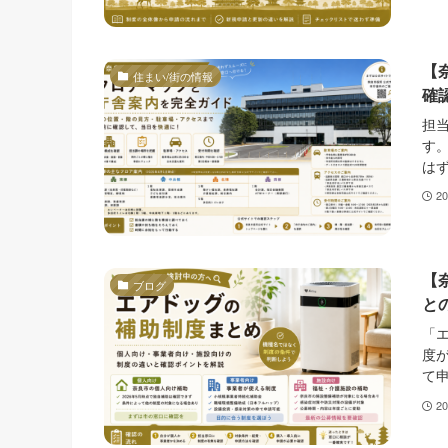
【
住まい/街の情報
確
担
す
はず
2
【
ブログ
と
「
度
て申
2