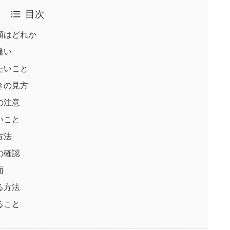
目次
類はどれか
違い
たいこと
きの見方
の注意
いこと
方法
の確認
面
る方法
ること