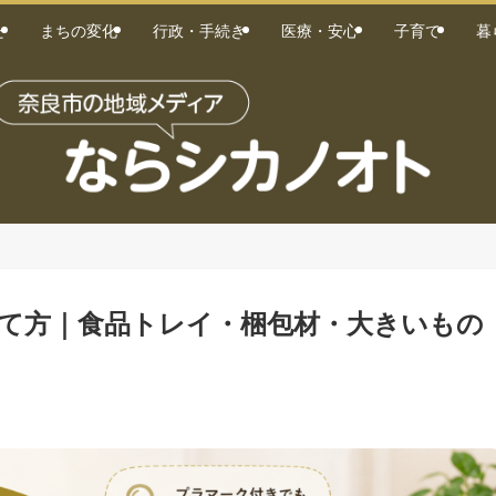
た
まちの変化
行政・手続き
医療・安心
子育て
暮
て方｜食品トレイ・梱包材・大きいもの