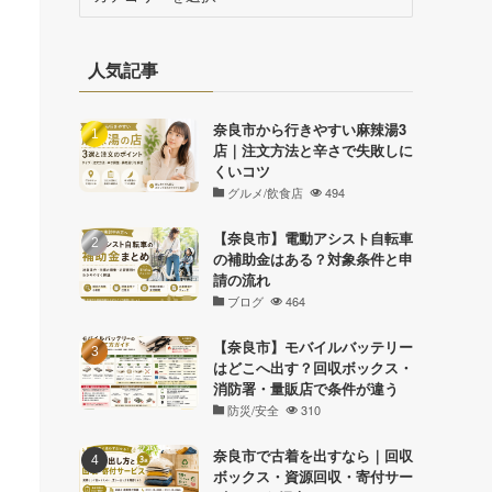
テ
ゴ
リ
人気記事
ー
奈良市から行きやすい麻辣湯3
店｜注文方法と辛さで失敗しに
くいコツ
グルメ/飲食店
494
【奈良市】電動アシスト自転車
の補助金はある？対象条件と申
請の流れ
ブログ
464
【奈良市】モバイルバッテリー
はどこへ出す？回収ボックス・
消防署・量販店で条件が違う
防災/安全
310
奈良市で古着を出すなら｜回収
ボックス・資源回収・寄付サー