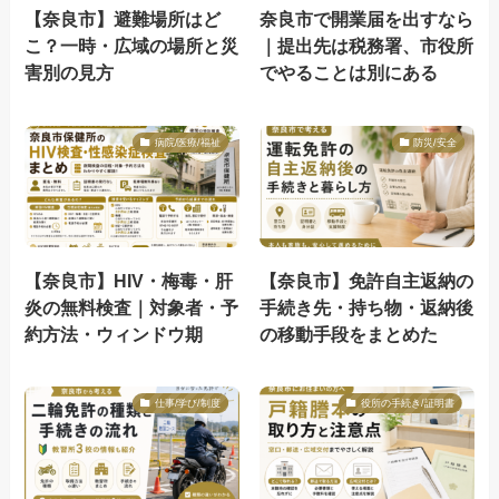
【奈良市】避難場所はど
奈良市で開業届を出すなら
こ？一時・広域の場所と災
｜提出先は税務署、市役所
害別の見方
でやることは別にある
病院/医療/福祉
防災/安全
【奈良市】HIV・梅毒・肝
【奈良市】免許自主返納の
炎の無料検査｜対象者・予
手続き先・持ち物・返納後
約方法・ウィンドウ期
の移動手段をまとめた
仕事/学び/制度
役所の手続き/証明書