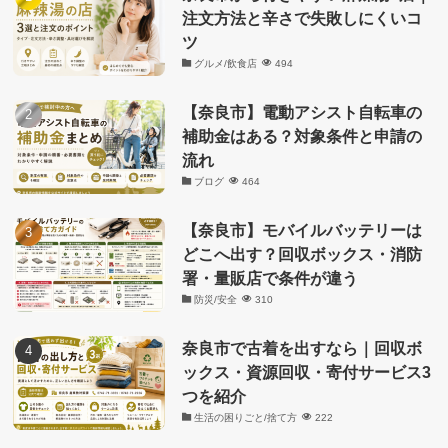
注文方法と辛さで失敗しにくいコ
ツ
グルメ/飲食店
494
【奈良市】電動アシスト自転車の
補助金はある？対象条件と申請の
流れ
ブログ
464
【奈良市】モバイルバッテリーは
どこへ出す？回収ボックス・消防
署・量販店で条件が違う
防災/安全
310
奈良市で古着を出すなら｜回収ボ
ックス・資源回収・寄付サービス3
つを紹介
生活の困りごと/捨て方
222