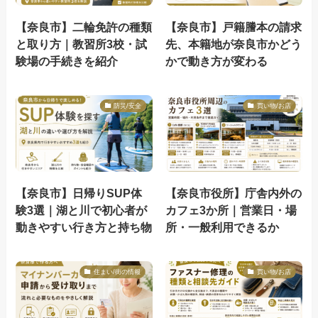
【奈良市】二輪免許の種類
【奈良市】戸籍謄本の請求
と取り方｜教習所3校・試
先、本籍地が奈良市かどう
験場の手続きを紹介
かで動き方が変わる
防災/安全
買い物/お店
【奈良市】日帰りSUP体
【奈良市役所】庁舎内外の
験3選｜湖と川で初心者が
カフェ3か所｜営業日・場
動きやすい行き方と持ち物
所・一般利用できるか
住まい/街の情報
買い物/お店