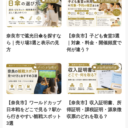
防災/安全
住まい/街の情報
奈良市で遮光日傘を探すな
【奈良市】子ども食堂3選
ら｜売り場3選と表示の見
｜対象・料金・開催頻度で
方
何が違う？
イベント/お祭り
お金/税金/給付金
【奈良市】ワールドカップ
【奈良市】収入証明書、所
日本戦をどこで見る？駅か
得証明・課税証明・源泉徴
ら行きやすい観戦スポット
収票のどれを取る？
3選