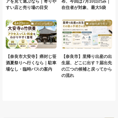
アを見て選ぶなら｜寄りや
布、今回は7月10日のみ｜
すい店と売り場の目安
在住者が対象、最大5袋
イベント/お祭り
妊娠/出産/子育て
【奈良市大安寺】癌封じ笹
【奈良市】里帰り出産の出
酒夏祭りへ行くなら｜駐車
生届、どこに出す？届出先
場なし・臨時バスの案内
の三つの候補と戻ってから
の流れ