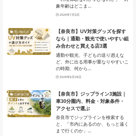
象年齢はどこま...
2026年7月3日
【奈良市】UV対策グッズを探す
買い物/お店
なら｜通勤・観光で使いやすい組
み合わせと買える店3選
通勤や観光、子どもの送り迾えな
ど、外に出る用事が重なりやすいこ
の時期、何から...
2026年6月29日
【奈良市】ジップライン3施設｜
公園/遊び場
車30分圏内、料金・対象条件・
アクセスで選ぶ
奈良市でジップラインを検索する
と、「市内にあるのか、もっと遠く
まで行くのか」...