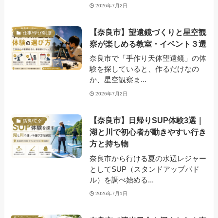
2026年7月2日
【奈良市】望遠鏡づくりと星空観
仕事/学び/制度
察が楽しめる教室・イベント３選
奈良市で「手作り天体望遠鏡」の体
験を探していると、作るだけなの
か、星空観察ま...
2026年7月2日
【奈良市】日帰りSUP体験3選｜
防災/安全
湖と川で初心者が動きやすい行き
方と持ち物
奈良市から行ける夏の水辺レジャー
としてSUP（スタンドアップパド
ル）を調べ始める...
2026年7月1日