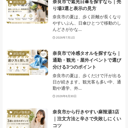
奈良市で遮光日傘を探すなら｜売
防災/安全
り場3選と表示の見方
奈良市の夏は、歩く距離が長くなり
やすいぶん、日傘ひとつで移動のし
んどさがかな...
2026年7月1日
奈良市で冷感タオルを探すなら｜
防災/安全
通勤・観光・屋外イベントで選び
分ける3つのポイント
奈良市の夏は、歩くだけで汗が出る
日が続きます。観光客も多い中、通
勤や通学、外...
2026年6月30日
奈良市から行きやすい麻辣湯3店
グルメ/飲食店
｜注文方法と辛さで失敗しにくい
コツ