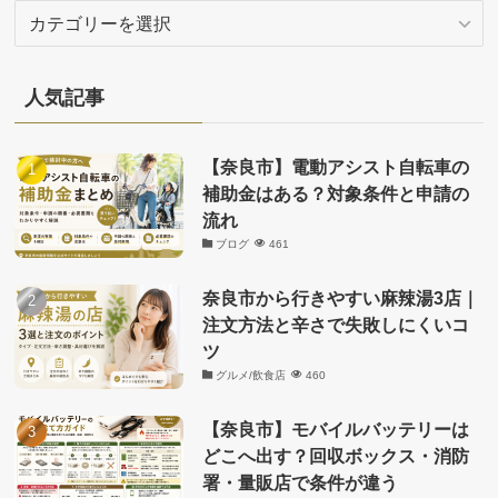
カ
テ
ゴ
リ
人気記事
ー
【奈良市】電動アシスト自転車の
補助金はある？対象条件と申請の
流れ
ブログ
461
奈良市から行きやすい麻辣湯3店｜
注文方法と辛さで失敗しにくいコ
ツ
グルメ/飲食店
460
【奈良市】モバイルバッテリーは
どこへ出す？回収ボックス・消防
署・量販店で条件が違う