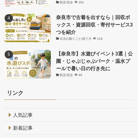
防災/安全
291
奈良市で古着を出すなら｜回収ボ
ックス・資源回収・寄付サービス3
つを紹介
生活の困りごと/捨て方
218
【奈良市】水遊びイベント3選｜公
園・じゃぶじゃぶパーク・温水プ
ールで暑い日の行き先に
防災/安全
99
リンク
人気記事
新着記事