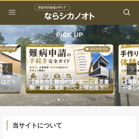
PICK UP
続き/証明書
病院/医療/福祉
方｜窓
きはどう
【奈良市】難病申請の窓口と必要書
【奈良
類、新規と更新でどこが変わる？
が楽し
当サイトについて