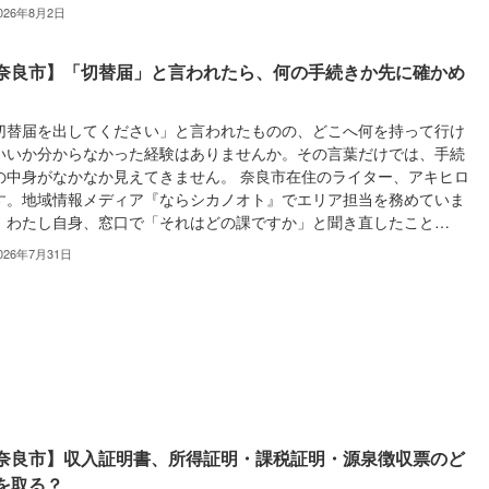
026年8月2日
奈良市】「切替届」と言われたら、何の手続きか先に確かめ
切替届を出してください」と言われたものの、どこへ何を持って行け
いいか分からなかった経験はありませんか。その言葉だけでは、手続
の中身がなかなか見えてきません。 奈良市在住のライター、アキヒロ
す。地域情報メディア『ならシカノオト』でエリア担当を務めていま
。わたし自身、窓口で「それはどの課ですか」と聞き直したこと…
026年7月31日
奈良市】収入証明書、所得証明・課税証明・源泉徴収票のど
を取る？