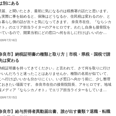
は別にある
業届、と聞いたとき、最初に気になるのは税務署の話だと思います。
も実際に事を始めると、保険はどうなるか、住民税は変わるのか、と
う暮らし側の話が次々と気になってきます。 奈良市在住、『ならシカ
オト』のエリア担当ライターのアキヒロです。わたし自身も接骨院を
いているので、開業当初にどの窓口へ何を出しに行けばいいのか…
026年7月16日
奈良市】納税証明書の種類と取り方｜市税・県税・国税で請
先は変わる
納税証明書を持ってきてください」と言われて、さて何を取りに行け
いいんだろうと迷ったことはありませんか。種類の名前が似ていて、
こへ行けばいいかも分かりにくい。いざ窓口へ向かう前に、少し整理
ておきたい場面です。 奈良市在住の接骨院院長、アキヒロです。地域
報メディア『ならシカノオト』でエリア担当ライターをしていま…
026年7月15日
奈良市】給与所得者異動届出書、誰が出す書類？退職・転職