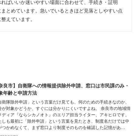
べればいいか迷いやすい場面に合わせて、手続き・証明
にまとめています。急いでいるときほど見落としやすい点
に整えています。
奈良市】自衛隊への情報提供除外申請、窓口は市民課のみ・
象年齢と申請方法
自衛隊除外申請」という言葉だけ見ても、何のための手続きなのか、
分が対象かどうか、すぐには分かりにくいですよね。 奈良市の地域情
メディア『ならシカノオト』のエリア担当ライター、アキヒロです。
たしも最初に「除外申請」という言葉を見たとき、制度名だけでは中
がつかめなくて、まず窓口より制度そのものを確認した記憶があ…