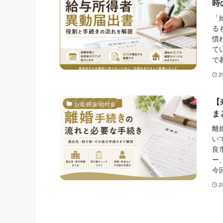
時
「
る
慣
て
で
2
【
お金/税金/給付金
ま
離
い
良
ー
今
2