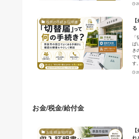
2
【
役所の手続き/証明書
る
「
ば
き
で
す
2
お金/税金/給付金
【
お金/税金/給付金
れ