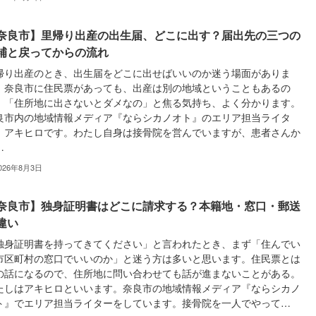
奈良市】里帰り出産の出生届、どこに出す？届出先の三つの
補と戻ってからの流れ
帰り出産のとき、出生届をどこに出せばいいのか迷う場面がありま
。奈良市に住民票があっても、出産は別の地域ということもあるの
、「住所地に出さないとダメなの」と焦る気持ち、よく分かります。
良市内の地域情報メディア『ならシカノオト』のエリア担当ライタ
、アキヒロです。わたし自身は接骨院を営んでいますが、患者さんか
…
026年8月3日
奈良市】独身証明書はどこに請求する？本籍地・窓口・郵送
違い
独身証明書を持ってきてください」と言われたとき、まず「住んでい
市区町村の窓口でいいのか」と迷う方は多いと思います。住民票とは
の話になるので、住所地に問い合わせても話が進まないことがある。
たしはアキヒロといいます。奈良市の地域情報メディア『ならシカノ
ト』でエリア担当ライターをしています。接骨院を一人でやって…