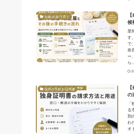
【
妊娠/出産/子育て
候
里
す
で
奈
ー
ら
2
【
役所の手続き/証明書
の
「
る
別
わ
オ