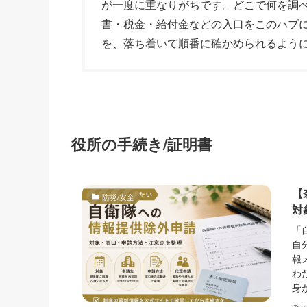
が一度に重なりがちです。どこで何を調
書・税金・給付金などの入口をこのハブ
を、落ち着いて順番に確かめられるよう
役所の手続き/証明書
【
防災/安全
対
「
自
報
わ
身