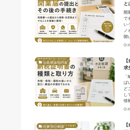
と
開
で
い
ノ
開
2
【
お金/税金/給付金
求
「
ば
ど
し
情
2
【
仕事/学び/制度