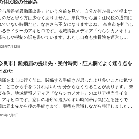
の住民税の仕組み
給与所得者異動届出書」という名前を見て、自分が何か書いて提出す
ものだと思う方は少なくありません。奈良市から届く住民税の通知に
れていない時期だと、なおさら不安になりますよね。 奈良市を担当し
いるライターのアキヒロです。地域情報メディア「ならシカノオト」
暮らしや税制の話を書いています。わたし自身も接骨院を運営し…
026年7月12日
奈良市】離婚届の提出先・受付時間・証人欄でよく迷う点を
とめた
婚届を出しに行く前に、関係する手続きが思ったより多いことに気づ
て、どこから手をつければいいか分からなくなることがあります。 奈
市在住、地域情報メディア『ならシカノオト』のエリア担当ライタ
、アキヒロです。窓口の場所や混みやすい時間帯は気になるほうで、
回は届出先から後の手続きまで、順番を意識しながら整理しました…
026年7月5日