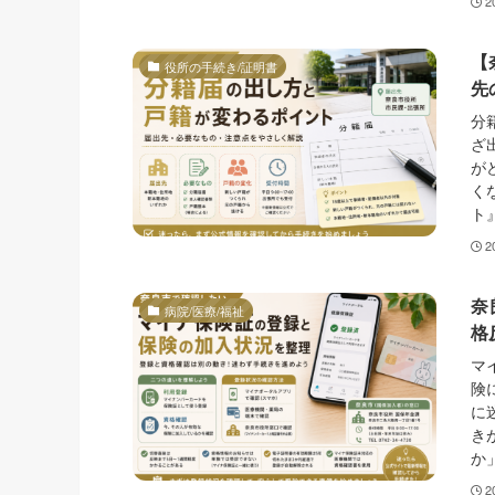
2
【
役所の手続き/証明書
先
分
ざ
が
く
ト
2
奈
病院/医療/福祉
格
マ
険
に
き
か
2