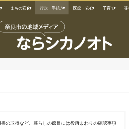
た
まちの変化
行政・手続き
医療・安心
子育て
暮
明書の取得など、暮らしの節目には役所まわりの確認事項