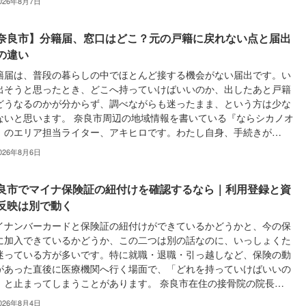
026年8月7日
奈良市】分籍届、窓口はどこ？元の戸籍に戻れない点と届出
の違い
籍届は、普段の暮らしの中でほとんど接する機会がない届出です。い
出そうと思ったとき、どこへ持っていけばいいのか、出したあと戸籍
どうなるのかが分からず、調べながらも迷ったまま、という方は少な
ないと思います。 奈良市周辺の地域情報を書いている『ならシカノオ
』のエリア担当ライター、アキヒロです。わたし自身、手続きが…
026年8月6日
良市でマイナ保険証の紐付けを確認するなら｜利用登録と資
反映は別で動く
イナンバーカードと保険証の紐付けができているかどうかと、今の保
に加入できているかどうか、この二つは別の話なのに、いっしょくた
迷っている方が多いです。特に就職・退職・引っ越しなど、保険の動
があった直後に医療機関へ行く場面で、「どれを持っていけばいいの
」と止まってしまうことがあります。 奈良市在住の接骨院の院長…
026年8月4日