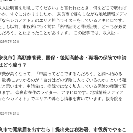
収入証明書を用意してください」と言われたとき、何をどこで取れば
いか、すぐに分かりましたか。 奈良市で暮らしながら地域情報メディ
『ならシカノオト』のエリア担当ライターをしているアキヒロです。
たしも以前、市役所に行く前に「所得証明と課税証明、どっちが必要
んだろう」と止まったことがあります。 この記事では、収入証…
026年7月25日
奈良市】高額療養費、国保・後期高齢者・職場の保険で申請
はどう違う？
療費が高くなって、「申請ってどこでするんだろう」と調べ始める
、最初にぶつかるのが「自分はどの保険に入っているのか」という確
だと思います。申請先は、病院ではなく加入している保険の種類で変
ります。 奈良市在住のライター、アキヒロです。地域情報メディア
ならシカノオト』でエリアの暮らし情報を書いています。接骨院を
…
026年7月24日
良市で開業届を出すなら｜提出先は税務署、市役所でやるこ