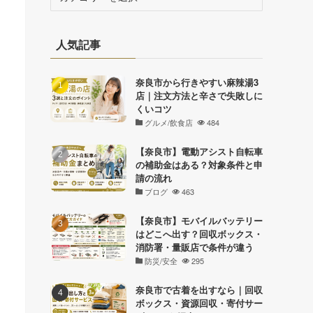
テ
ゴ
リ
人気記事
ー
奈良市から行きやすい麻辣湯3
店｜注文方法と辛さで失敗しに
くいコツ
グルメ/飲食店
484
【奈良市】電動アシスト自転車
の補助金はある？対象条件と申
請の流れ
ブログ
463
【奈良市】モバイルバッテリー
はどこへ出す？回収ボックス・
消防署・量販店で条件が違う
防災/安全
295
奈良市で古着を出すなら｜回収
ボックス・資源回収・寄付サー