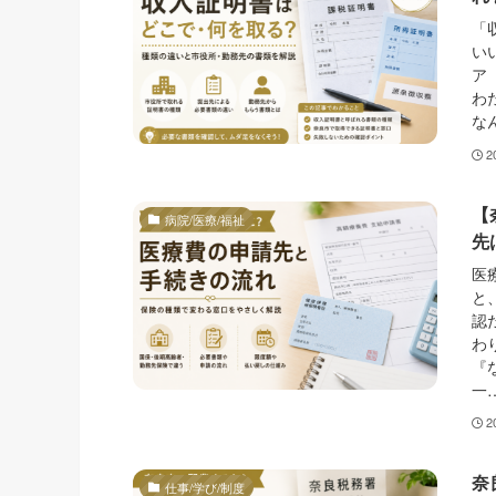
「
い
ア
わ
な
2
【
病院/医療/福祉
先
医
と
認
わ
『
一
2
奈
仕事/学び/制度