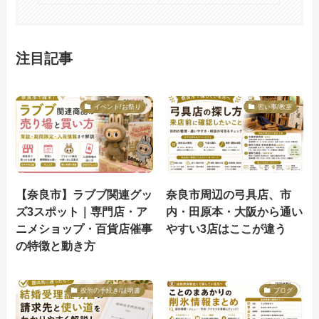
注目記事
イベント/お祭り
習い事/教室
【奈良市】ラブブ関連グッ
奈良市周辺の弓具店、市
ズ3スポット｜専門店・ア
内・田原本・大阪から通い
ニメショップ・百貨店催事
やすい3店はここが違う
の特徴と動き方
役所の手続き/証明書
ブログ