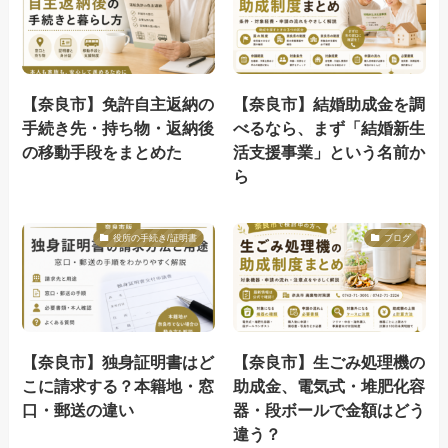
【奈良市】免許自主返納の
【奈良市】結婚助成金を調
手続き先・持ち物・返納後
べるなら、まず「結婚新生
の移動手段をまとめた
活支援事業」という名前か
ら
役所の手続き/証明書
ブログ
【奈良市】独身証明書はど
【奈良市】生ごみ処理機の
こに請求する？本籍地・窓
助成金、電気式・堆肥化容
口・郵送の違い
器・段ボールで金額はどう
違う？