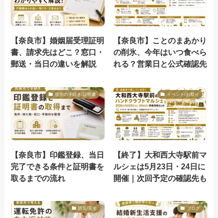
【奈良市】婚姻届受理証明
【奈良市】ことのまあかり
書、請求先はどこ？窓口・
の削氷、今年はいつ食べら
郵送・当日の違いを解説
れる？営業日と公式確認先
役所の手続き/証明書
イベント/お祭り
【奈良市】印鑑登録、当日
【終了】大和西大寺駅前マ
完了できる条件と証明書を
ルシェは5月23日・24日に
取るまでの流れ
開催｜次回予定の確認先も
防災/安全
ブログ