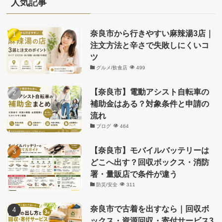
リ
人気記事
ー
奈良市から行きやすい麻辣湯3店｜
注文方法と辛さで失敗しにくいコ
ツ
グルメ/飲食店
499
【奈良市】電動アシスト自転車の
補助金はある？対象条件と申請の
流れ
ブログ
464
【奈良市】モバイルバッテリーは
どこへ出す？回収ボックス・消防
署・量販店で条件が違う
防災/安全
311
奈良市で古着を出すなら｜回収ボ
ックス・資源回収・寄付サービス3