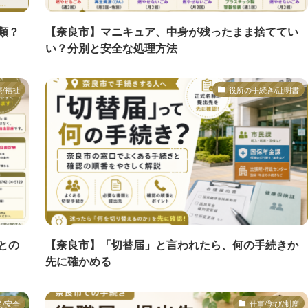
類？
【奈良市】マニキュア、中身が残ったまま捨ててい
い？分別と安全な処理方法
療/福祉
役所の手続き/証明書
との
【奈良市】「切替届」と言われたら、何の手続きか
先に確かめる
災/安全
仕事/学び/制度