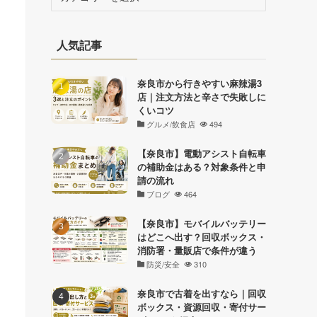
テ
ゴ
リ
人気記事
ー
奈良市から行きやすい麻辣湯3
店｜注文方法と辛さで失敗しに
くいコツ
グルメ/飲食店
494
【奈良市】電動アシスト自転車
の補助金はある？対象条件と申
請の流れ
ブログ
464
【奈良市】モバイルバッテリー
はどこへ出す？回収ボックス・
消防署・量販店で条件が違う
防災/安全
310
奈良市で古着を出すなら｜回収
ボックス・資源回収・寄付サー