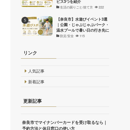
ビス3つを紹介
生活の困りごと/捨て方
222
【奈良市】水遊びイベント3選
｜公園・じゃぶじゃぶパーク・
温水プールで暑い日の行き先に
防災/安全
115
リンク
人気記事
新着記事
更新記事
奈良市でマイナンバーカードを受け取るなら｜
予約方法と休日窓口の使い方