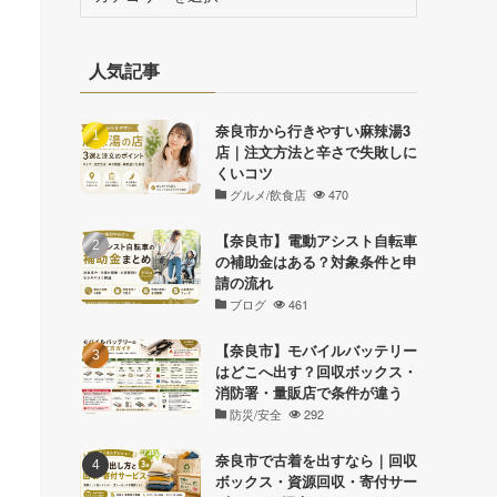
テ
ゴ
リ
人気記事
ー
奈良市から行きやすい麻辣湯3
店｜注文方法と辛さで失敗しに
くいコツ
グルメ/飲食店
470
【奈良市】電動アシスト自転車
の補助金はある？対象条件と申
請の流れ
ブログ
461
【奈良市】モバイルバッテリー
はどこへ出す？回収ボックス・
消防署・量販店で条件が違う
防災/安全
292
奈良市で古着を出すなら｜回収
ボックス・資源回収・寄付サー