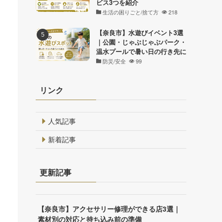
ビス3つを紹介
生活の困りごと/捨て方
218
【奈良市】水遊びイベント3選
｜公園・じゃぶじゃぶパーク・
温水プールで暑い日の行き先に
防災/安全
99
リンク
人気記事
新着記事
更新記事
【奈良市】アクセサリー修理ができる店3選｜
素材別の対応と持ち込み前の準備