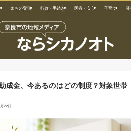
た
まちの変化
行政・手続き
医療・安心
子育て
暮
助成金、今あるのはどの制度？対象世帯
6月22日