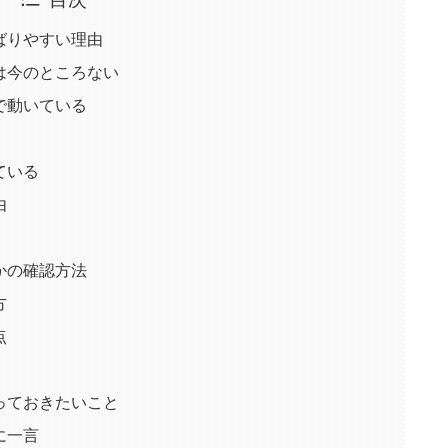
ばりやすい理由
は今のところない
で動いている
ている
由
かの確認方法
方
点
っておきたいこと
に一言