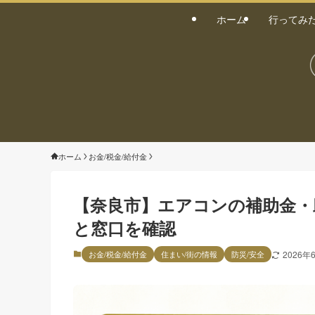
ホーム
行ってみ
ホーム
お金/税金/給付金
【奈良市】エアコンの補助金・
と窓口を確認
お金/税金/給付金
住まい/街の情報
防災/安全
2026年