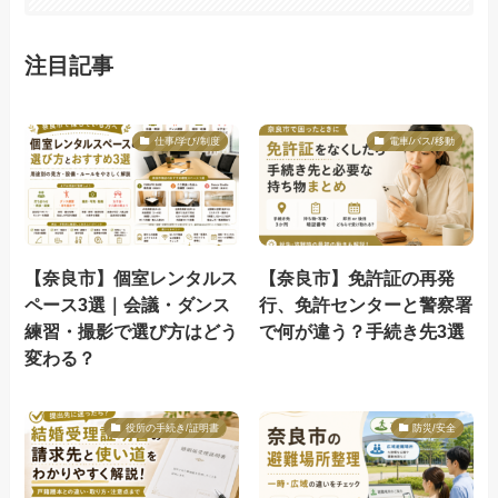
注目記事
仕事/学び/制度
電車/バス/移動
【奈良市】個室レンタルス
【奈良市】免許証の再発
ペース3選｜会議・ダンス
行、免許センターと警察署
練習・撮影で選び方はどう
で何が違う？手続き先3選
変わる？
役所の手続き/証明書
防災/安全