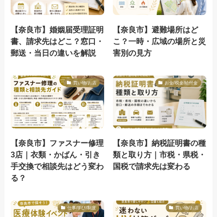
【奈良市】婚姻届受理証明
【奈良市】避難場所はど
書、請求先はどこ？窓口・
こ？一時・広域の場所と災
郵送・当日の違いを解説
害別の見方
買い物/お店
お金/税金/給付金
【奈良市】ファスナー修理
【奈良市】納税証明書の種
3店｜衣類・かばん・引き
類と取り方｜市税・県税・
手交換で相談先はどう変わ
国税で請求先は変わる
る？
仕事/学び/制度
買い物/お店