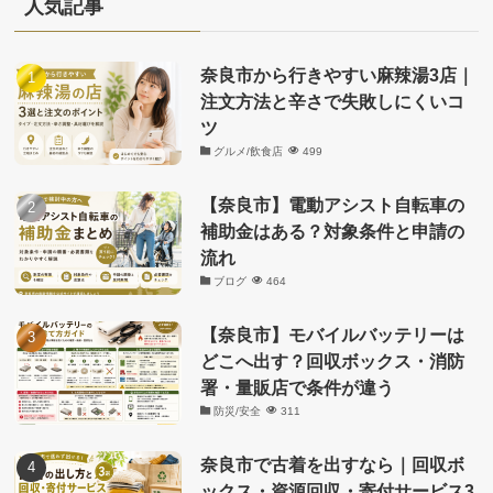
リ
人気記事
ー
奈良市から行きやすい麻辣湯3店｜
注文方法と辛さで失敗しにくいコ
ツ
グルメ/飲食店
499
【奈良市】電動アシスト自転車の
補助金はある？対象条件と申請の
流れ
ブログ
464
【奈良市】モバイルバッテリーは
どこへ出す？回収ボックス・消防
署・量販店で条件が違う
防災/安全
311
奈良市で古着を出すなら｜回収ボ
ックス・資源回収・寄付サービス3