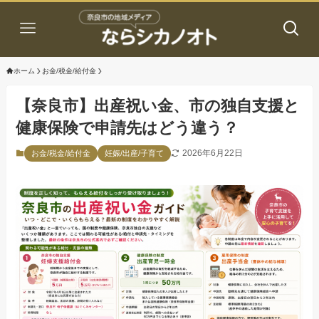
ホーム
お金/税金/給付金
【奈良市】出産祝い金、市の独自支援と
健康保険で申請先はどう違う？
2026年6月22日
お金/税金/給付金
妊娠/出産/子育て