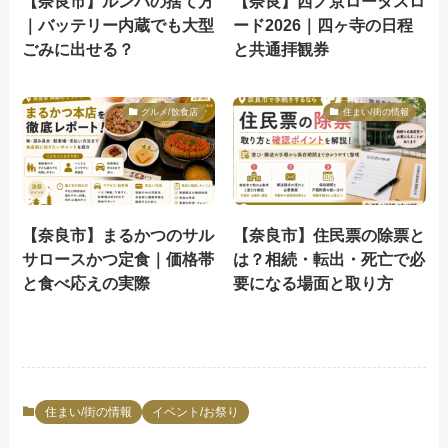
【奈良市】ルンバの捨て方
【奈良】西ノ京ロータスロ
｜バッテリー内蔵でも大型
ード2026｜四ヶ寺の日程
ごみに出せる？
と共通拝観券
グルメ/飲食店
住まい/街の情報
【奈良市】まるかつのサル
【奈良市】住民票の除票と
サロースかつ定食｜価格帯
は？相続・転出・死亡で必
と食べ応えの実際
要になる場面と取り方
住まい/街の情報
イベント/お祭り