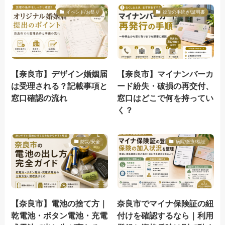
イベント/お祭り
役所の手続き/証明書
【奈良市】デザイン婚姻届
【奈良市】マイナンバーカ
は受理される？記載事項と
ード紛失・破損の再交付、
窓口確認の流れ
窓口はどこで何を持ってい
く？
防災/安全
病院/医療/福祉
【奈良市】電池の捨て方｜
奈良市でマイナ保険証の紐
乾電池・ボタン電池・充電
付けを確認するなら｜利用