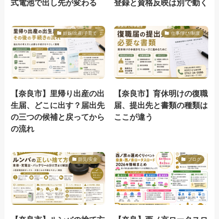
式電池で出し先が変わる
登録と資格反映は別で動く
妊娠/出産/子育て
仕事/学び/制度
【奈良市】里帰り出産の出
【奈良市】育休明けの復職
生届、どこに出す？届出先
届、提出先と書類の種類は
の三つの候補と戻ってから
ここが違う
の流れ
防災/安全
ブログ