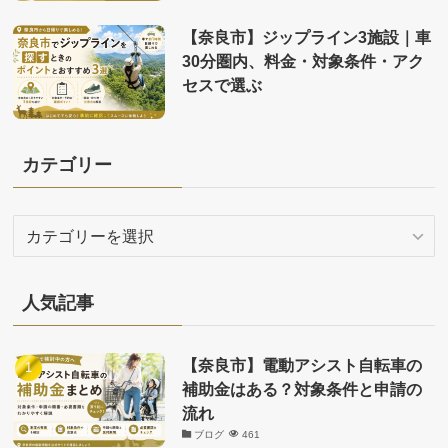
【奈良市】ジップライン3施設｜車
30分圏内、料金・対象条件・アク
セスで選ぶ
カテゴリー
カ
テ
ゴ
リ
人気記事
ー
【奈良市】電動アシスト自転車の
補助金はある？対象条件と申請の
流れ
ブログ
461