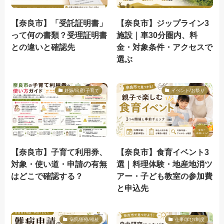
【奈良市】「受託証明書」
【奈良市】ジップライン3
って何の書類？受理証明書
施設｜車30分圏内、料
との違いと確認先
金・対象条件・アクセスで
選ぶ
妊娠/出産/子育て
イベント/お祭り
【奈良市】子育て利用券、
【奈良市】食育イベント3
対象・使い道・申請の有無
選｜料理体験・地産地消ツ
はどこで確認する？
アー・子ども教室の参加費
と申込先
病院/医療/福祉
仕事/学び/制度