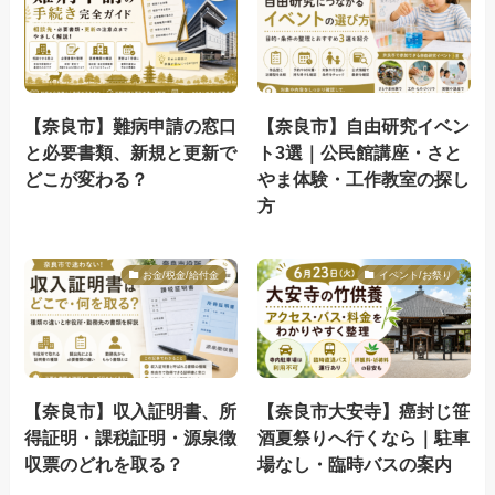
【奈良市】難病申請の窓口
【奈良市】自由研究イベン
と必要書類、新規と更新で
ト3選｜公民館講座・さと
どこが変わる？
やま体験・工作教室の探し
方
お金/税金/給付金
イベント/お祭り
【奈良市】収入証明書、所
【奈良市大安寺】癌封じ笹
得証明・課税証明・源泉徴
酒夏祭りへ行くなら｜駐車
収票のどれを取る？
場なし・臨時バスの案内