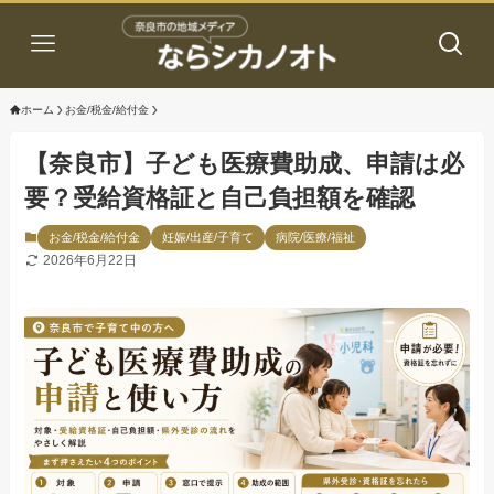
ホーム
お金/税金/給付金
【奈良市】子ども医療費助成、申請は必
要？受給資格証と自己負担額を確認
お金/税金/給付金
妊娠/出産/子育て
病院/医療/福祉
2026年6月22日