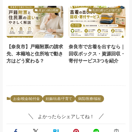
住まい/街の情報
生活の困りごと/捨て方
【奈良市】戸籍附票の請求
奈良市で古着を出すなら｜
先、本籍地と住所地で動き
回収ボックス・資源回収・
方はどう変わる？
寄付サービス3つを紹介
お金/税金/給付金
妊娠/出産/子育て
病院/医療/福祉
よかったらシェアしてね！