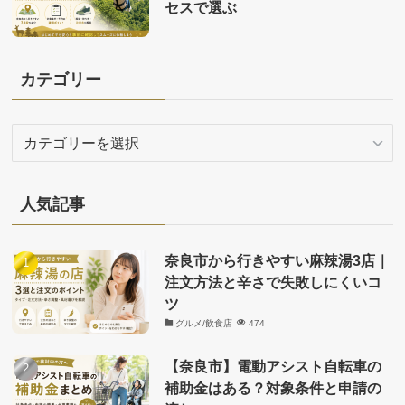
セスで選ぶ
カテゴリー
カ
テ
ゴ
リ
人気記事
ー
奈良市から行きやすい麻辣湯3店｜
注文方法と辛さで失敗しにくいコ
ツ
グルメ/飲食店
474
【奈良市】電動アシスト自転車の
補助金はある？対象条件と申請の