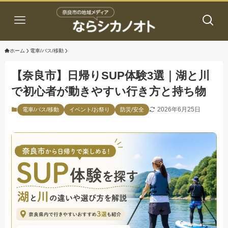
ホーム
電車/バス/移動
【奈良市】日帰りSUP体験3選｜湖と川
で初心者が動きやすい行き方と持ち物
2026年6月25日
電車/バス/移動
イベント/お祭り
防災/安全